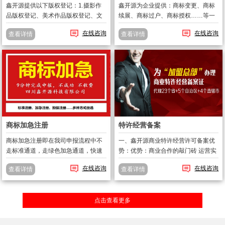
鑫开源提供以下版权登记：1.摄影作
鑫开源为企业提供：商标变更、商标
品版权登记、美术作品版权登记、文
续展、商标过户、商标授权……等一
字作品版权登记、计算机软件著作
些了商标注册后的维持服务；包括商
在线咨询
在线咨询
查看详情
查看详情
权、影视作品版权登记、录音制品版
标撤三、商标答辩、商标异议等。
权登记、网站软件著作权登记；2.版
一、什么情况下，商标需要及时做变
权转让、版权变更。版权有效期：1、
更？1、 公司名称工商登记发生变
自然...
化；2、 ...
商标加急注册
特许经营备案
商标加急注册即在我司申报流程中不
一、鑫开源商业特许经营许可备案优
走标准通道，走绿色加急通道，快速
势：优势：商业合作的敲门砖 运营实
提交，鑫开源独家只需要9分钟即可完
力的体现福利：能享受政府的红利 有
在线咨询
在线咨询
查看详情
查看详情
成申报。正常申报需要3天的，鑫开源
利依据合法：合法合规的重要凭证 行
承诺9分钟完成注册申报。在申报时间
业进入必备前置二、什么是商业特许
上大大的提前和抢先。牢牢把握住商
经营: 商业特许经营，是指拥有...
点击查看更多
标...