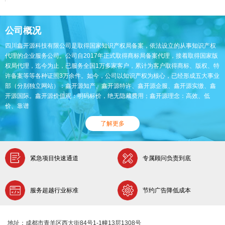
公司概况
四川鑫开源科技有限公司是取得国家知识产权局备案，依法设立的从事知识产权
代理的企业服务公司。公司自2017年正式取得商标局备案代理，接着取得国家版
权局代理，迄今为止，已服务全国1万多家客户，累计为客户取得商标、版权、特
许备案等等各种证照3万余件。如今，公司以知识产权为核心，已经形成五大事业
部（分别独立网站）：鑫开源知产、鑫开源特许、鑫开源企服、鑫开源实缴、鑫
开源国际。鑫开源价值观：明码标价，绝无隐藏费用；鑫开源理念：高效、低
价、靠谱
了解更多
紧急项目快速通道
专属顾问负责到底
服务超越行业标准
节约广告降低成本
地址：成都市青羊区西大街84号1-1幢13层1308号