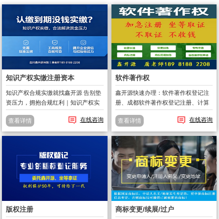
知识产权实缴注册资本
软件著作权
知识产权合规实缴就找鑫开源 告别垫
鑫开源快速办理：软件著作权登记注
资压力，拥抱合规红利｜知识产权实
册、成都软件著作权登记注册、计算
缴，1–2 个月帮企业轻松完成注册资
机软件版权登记注册、及各种版权代
在线咨询
在线咨询
查看详情
查看详情
本实缴。 在新《公司法》监管趋严的
办。鑫开源屠老师：软件著作权查
背景下，注册资本实缴已不是 “可选
询、软件著作权变更、软件著作权撤
项”，而是企业生存发展的 “...
销、软件著作权转让。鑫开源金牌产
品：1、软...
版权注册
商标变更/续展/过户