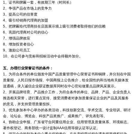
1、证书和牌匾一套，有效期三年（时间长）
2、争强产品在市场上的竞争力
3、提高公司的信誉度
4、吸引经销商代理商的加盟
5、把牌匾给代理商挂在店面展示墙上吸引消费者取得他们的信赖
6、巩固代理商对公司的信心
7、增强品牌效应
8、增加投资者信心
9、激励公司员工
10、在公司参与竞标和招标活动中会得额外加分。
五、办理行业荣誉证书的条件：
1、为符合条件的单位颁发中国产品质量管理中心荣誉证书和铜牌，并分别在中国
质量报、人民日报市场报、中国商报上公告推介，给全国性的和当地有关媒体发
送通稿，录入诚信企业获证数据库同时在中心官站做重点品牌风采展示。
2、开展品牌培育、产品推介工作，为符合条件的单位、品牌、产品、企业负责人
推选相关荣誉，进行重点宣传、接受消费者对参加质量保证企业的产品及其服务
的意见，并支持受理质量投拆。
3、优先参加本中心举办的各类活动，科技创新交流、学术交流、专业培训、研讨
会、论坛会、博览会、科技产品奖推广、成果推广、评先表彰等。
4、协助企业申报、广东省守合同重信用企业、信用管理及质量体系、环境标志、
著作权登记、商务部统一设计监制AAA信用等级认证等认证。