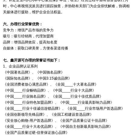
5、评定企业均列为本中心重点保护单位，在生产经营过程中遇有假冒侵权行为
时，中心将视情况派员进行跟踪抽查，并协助有关部门为企业排忧解难，协调相
关媒体进行援助，维护企业合法权益。
六、办理行业荣誉优势：
竞争力：增强产品市场的竞争力
吸引：吸引经销商，代理加盟商
品牌：增强品牌效应，提高知名度
自媒体：获取口碑美誉，方便各渠道传播
七、鑫开源可办理的荣誉证书如下：
1、企业品牌认证系列
《中国著名品牌》、《中国驰名品牌》
《国际知名品牌》、《中国3.15诚信品牌》
《全国消费者放心满意品牌》、《全国____十大著名品牌》
《中国____行业畅销品牌》、《中国____行业十大品牌》
《中国____行业驰名品牌》、《全国____行业十佳优质品牌》
《中国____行业特色加盟品牌》、《中国____行业最具影响力品牌》
《全国____行业十佳诚信连锁品牌》、《全国____行业市场用户首选品牌》
《全国创新领导先锋品牌》、《全国工程建设首选品牌》
《安全放心购物-用户首选品牌》、《全国产品质量公证十佳品牌》
《全国____行业十大名优品牌》、《中国自主创新最具影响力品牌》
《全国产品质量过硬-信誉保证放心品牌》