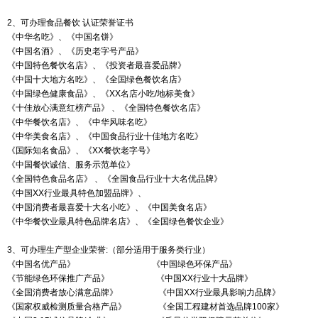
2、可办理食品餐饮 认证荣誉证书
《中华名吃》、《中国名饼》
《中国名酒》、《历史老字号产品》
《中国特色餐饮名店》、《投资者最喜爱品牌》
《中国十大地方名吃》、《全国绿色餐饮名店》
《中国绿色健康食品》、《XX名店小吃/地标美食》
《十佳放心满意红榜产品》 、《全国特色餐饮名店》
《中华餐饮名店》、《中华风味名吃》
《中华美食名店》、《中国食品行业十佳地方名吃》
《国际知名食品》、《XX餐饮老字号》
《中国餐饮诚信、服务示范单位》
《全国特色食品名店》 、《全国食品行业十大名优品牌》
《中国XX行业最具特色加盟品牌》、
《中国消费者最喜爱十大名小吃》、《中国美食名店》
《中华餐饮业最具特色品牌名店》、《全国绿色餐饮企业》
3、可办理生产型企业荣誉:（部分适用于服务类行业）
《中国名优产品》 《中国绿色环保产品》
《节能绿色环保推广产品》 《中国XX行业十大品牌》
《全国消费者放心满意品牌》 《中国XX行业最具影响力品牌》
《国家权威检测质量合格产品》 《全国工程建材首选品牌100家》